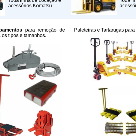
Toda linha de Locação e
Toda li
acessórios Komatsu.
acessór
ipamentos
para remoção de
Paleteiras e Tartarugas par
 os tipos e tamanhos.