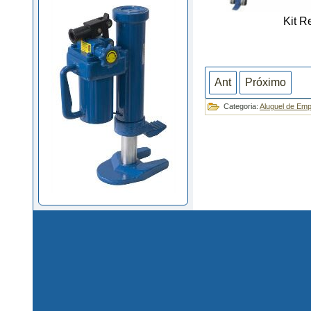
Kit R
Ant
Próximo
Categoria:
Aluguel de Emp