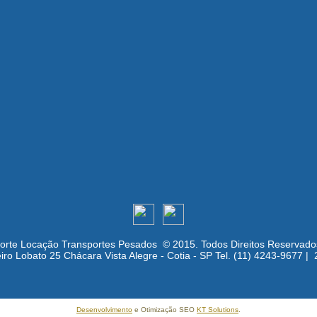
orte Locação Transportes Pesados © 2015. Todos Direitos Reservado
ro Lobato 25 Chácara Vista Alegre - Cotia - SP Tel. (11) 4243-9677 |
Desenvolvimento
e Otimização SEO
KT Solutions
.