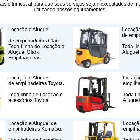
is e trimestral para que seus serviços sejam executados de ma
utilizando nossos equipamentos.
Locação e Aluguel
Locação
de empi
de empilhadeiras Clark.
Toda Linha de Locação e
Toda li
Aluguel Clark
Aluguel
Empilhadeiras
Locação e Aluguel
Locação
de empilhadeiras Toyota.
empilha
Toda linha de Locação e
Toda li
acessórios Toyota.
Aluguel
Locação e Aluguel de
Locação
empilhadeiras Komatsu.
empilha