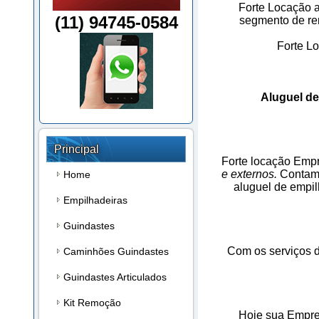
Forte Locação 
(11) 94745-0584
segmento de re
Forte L
Aluguel de
Principal
Forte locação Emp
e externos.
Contamo
Home
aluguel de empil
Empilhadeiras
Guindastes
Com os serviços d
Caminhões Guindastes
Guindastes Articulados
Kit Remoção
Hoje sua Empre