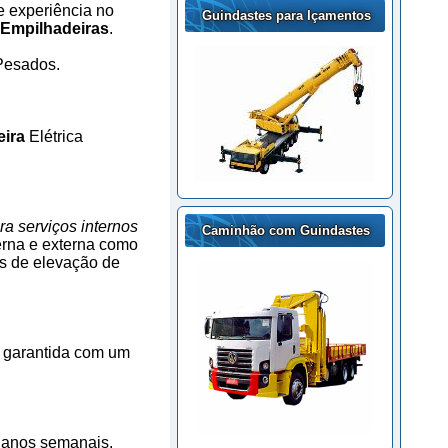
 experiência no
Guindastes para Içamentos
 Empilhadeiras
.
Pesados.
eira
Elétrica
ra serviços internos
Caminhão com Guindastes
erna e externa como
os de elevação de
á garantida com um
lanos semanais,