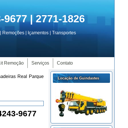
3-9677 | 2771-1826
| Remoções | Içamentos | Transportes
it Remoção
Serviços
Contato
hadeiras Real Parque
Locação de Guindastes
 4243-9677