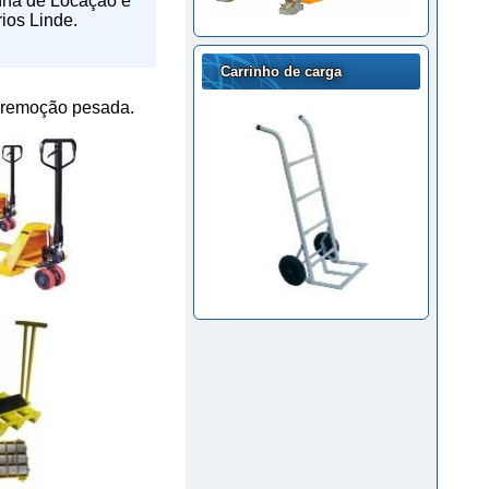
nha de Locação e
ios Linde.
Carrinho de carga
a remoção pesada.